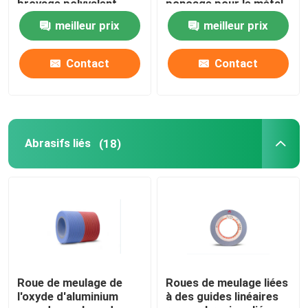
broyage polyvalent
ponçage pour le métal
meilleur prix
meilleur prix
Abrasifs liés
Contact
Contact
Les roulements à billes à rouleaux
Insertions d'outil au carbure
Abrasifs liés
(18)
Abrasifs à liaison de résine
Abrasifs liés au métal
Appareil de mesure de roulement
Roue de meulage de
Roues de meulage liées
l'oxyde d'aluminium
à des guides linéaires
Abrasifs liés vitrifiés