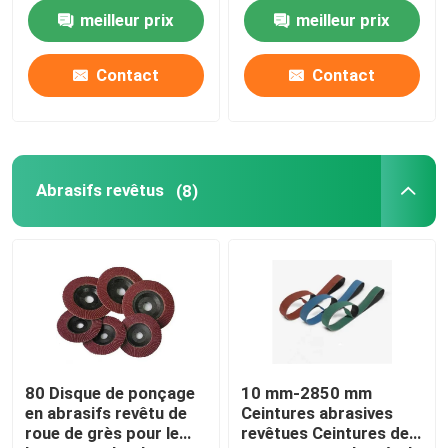
meilleur prix
meilleur prix
À propos de nous
Contact
Contact
Visite de l'usine
Contrôle de la qualité
Abrasifs revêtus
(8)
Nous contacter
Demandez un devis
Abrasifs industriels
80 Disque de ponçage
10 mm-2850 mm
en abrasifs revêtu de
Ceintures abrasives
roue de grès pour le
revêtues Ceintures de
Abrasifs revêtus