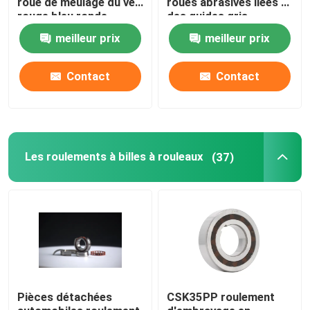
roue de meulage du ver
roues abrasives liées à
rouge bleu ronde
des guides gris
Outils électroplatés
meilleur prix
meilleur prix
Contact
Contact
Rapport des pièces de rechange
Slurry au diamant
Les roulements à billes à rouleaux
(37)
Diamant cristallin unique
Instruments de mesure de précision
Nitridation au bain de sel
Produits de consommation pour semi-conducteurs
Pièces détachées
CSK35PP roulement