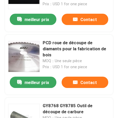
Prix：USD 1 for one piece
À propos de nous
meilleur prix
Contact
Visite de l'usine
PCD roue de découpe de
Contrôle de la qualité
diamants pour la fabrication de
bois
MOQ：Une seule pièce
Nous contacter
Prix：USD 1 for one piece
Demandez un devis
meilleur prix
Contact
Abrasifs industriels
GY8768 GY8785 Outil de
découpe de carbure
Abrasifs revêtus
MOQ：Une seule pièce