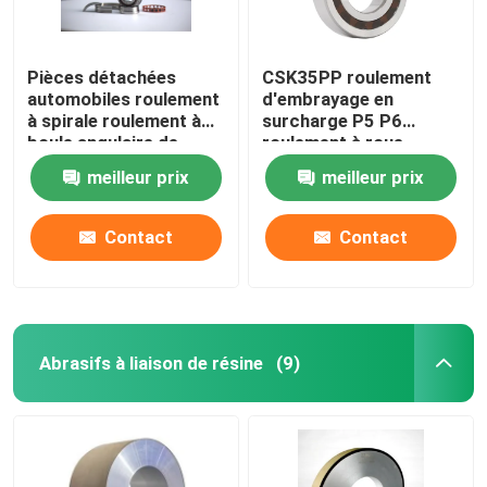
Pièces détachées
CSK35PP roulement
automobiles roulement
d'embrayage en
à spirale roulement à
surcharge P5 P6
boule angulaire de
roulement à roue
contact scellé 70, 72,
unique
meilleur prix
meilleur prix
718, 719 pour
machines-outils Sp
Contact
Contact
Abrasifs à liaison de résine
(9)