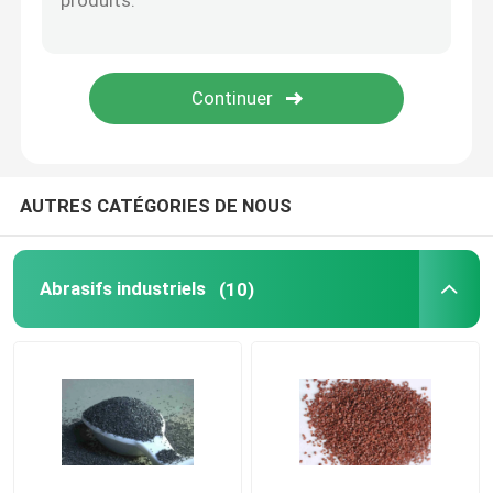
Outils électroplatés
Rapport des pièces de rechange
Slurry au diamant
AUTRES CATÉGORIES DE NOUS
Diamant cristallin unique
Abrasifs industriels
(10)
Instruments de mesure de précision
Nitridation au bain de sel
Produits de consommation pour semi-conducteurs