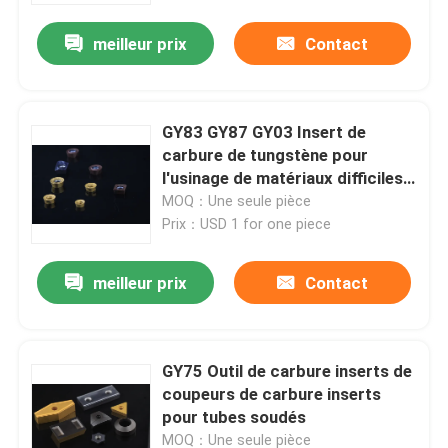
meilleur prix
Contact
GY83 GY87 GY03 Insert de
carbure de tungstène pour
l'usinage de matériaux difficiles à
usiner
MOQ：Une seule pièce
Prix：USD 1 for one piece
meilleur prix
Contact
À la maison
GY75 Outil de carbure inserts de
Produits
coupeurs de carbure inserts
pour tubes soudés
Vidéos
MOQ：Une seule pièce