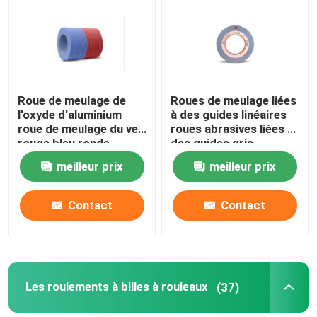
À propos de nous
Visite de l'usine
Roue de meulage de
Roues de meulage liées
l'oxyde d'aluminium
à des guides linéaires
roue de meulage du ver
roues abrasives liées à
Contrôle de la qualité
rouge bleu ronde
des guides gris
meilleur prix
meilleur prix
Nous contacter
Contact
Contact
Demandez un devis
Abrasifs industriels
Les roulements à billes à rouleaux
(37)
Abrasifs revêtus