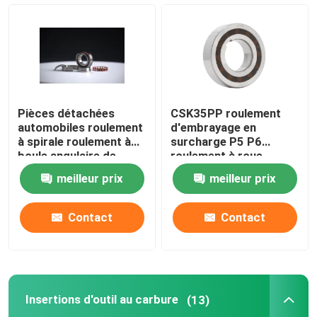
Abrasifs liés
Les roulements à billes à rouleaux
Pièces détachées
CSK35PP roulement
Insertions d'outil au carbure
automobiles roulement
d'embrayage en
à spirale roulement à
surcharge P5 P6
boule angulaire de
roulement à roue
contact scellé 70, 72,
unique
Abrasifs à liaison de résine
meilleur prix
meilleur prix
718, 719 pour
machines-outils Sp
Abrasifs liés au métal
Contact
Contact
Appareil de mesure de roulement
Insertions d'outil au carbure
(13)
Abrasifs liés vitrifiés