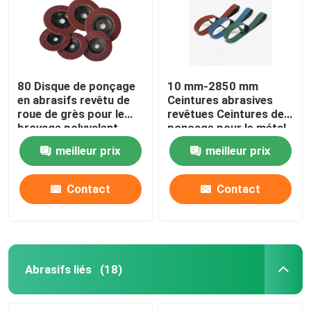
80 Disque de ponçage
10 mm-2850 mm
en abrasifs revêtu de
Ceintures abrasives
roue de grès pour le
revêtues Ceintures de
broyage polyvalent
ponçage pour le métal
meilleur prix
meilleur prix
Contact
Contact
À la maison
Produits
Abrasifs liés
(18)
Vidéos