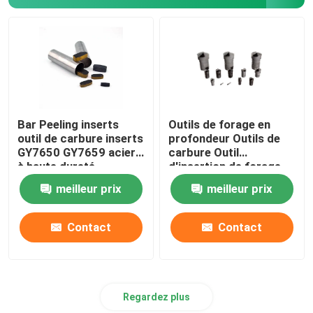
Outils électroplatés
Rapport des pièces de rechange
Slurry au diamant
Bar Peeling inserts
Outils de forage en
outil de carbure inserts
profondeur Outils de
GY7650 GY7659 acier
carbure Outil
Diamant cristallin unique
à haute dureté
d'insertion de forage
de reaming
meilleur prix
meilleur prix
Instruments de mesure de précision
Contact
Contact
Nitridation au bain de sel
Regardez plus
Produits de consommation pour semi-conducteurs