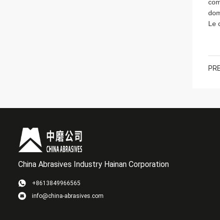
com
dom
Le 
PRE
China Abrasives Industry Hainan Corporation
+8613849966565
info@china-abrasives.com