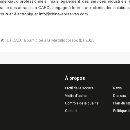
merciaux professionnels, mais également des services industriels e
aine des abrasifsLa CAEC s'engage à fournir aux clients des solutions
courrier électronique: info@china-abrasives.com.
V:
La CAEC a participé à la Metalloobrabotka 2023
À propos
Profil de la société
News
Visite d'usine
Des cas
Contrôle de la qualité
Plan du si
Contact
Politique d