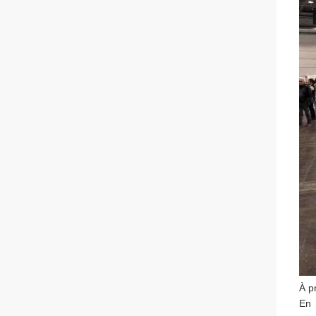
À p
En 