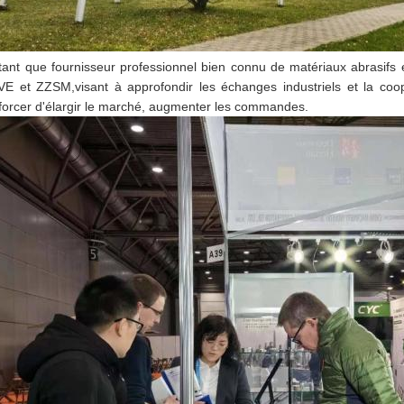
tant que fournisseur professionnel bien connu de matériaux abrasifs 
E et ZZSM,visant à approfondir les échanges industriels et la coopé
fforcer d'élargir le marché, augmenter les commandes.