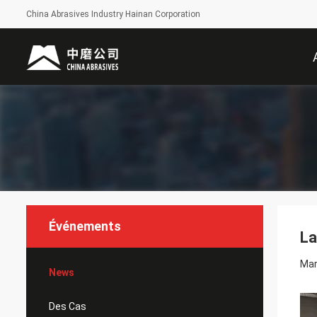
China Abrasives Industry Hainan Corporation
Événements
La
Mar
News
Des Cas