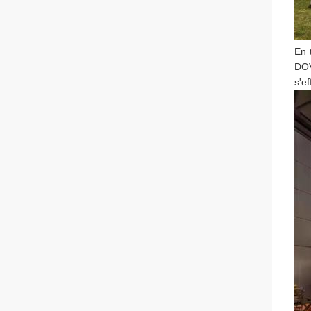
En 
DOV
s'e