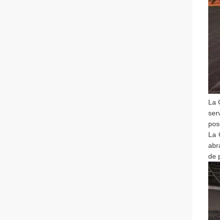
La 
ser
pos
La 
abr
de 