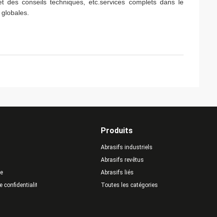
t des conseils techniques, etc.services complets dans le
 globales.
Produits
Abrasifs industriels
Abrasifs revêtus
te
Abrasifs liés
e confidentialité
Toutes les catégories