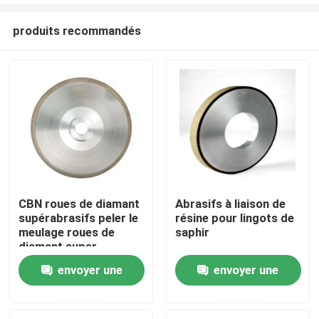
produits recommandés
CBN roues de diamant
Abrasifs à liaison de
supérabrasifs peler le
résine pour lingots de
À la maison
meulage roues de
saphir
diamant super
abrasifs
envoyer une
envoyer une
Produits
demande
demande
Vidéos