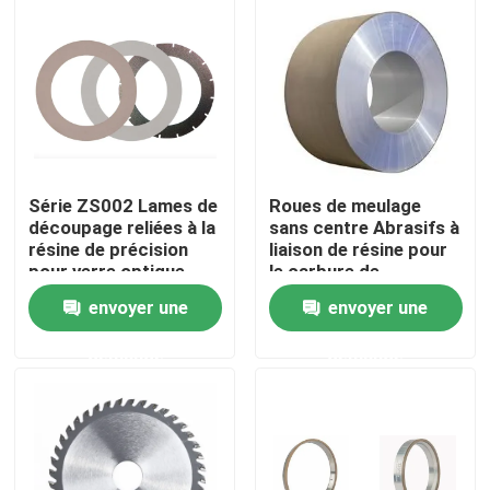
À propos de nous
Visite de l'usine
Contrôle de la qualité
Série ZS002 Lames de
Roues de meulage
découpage reliées à la
sans centre Abrasifs à
résine de précision
liaison de résine pour
Nous contacter
pour verre optique
le carbure de
tungstène
envoyer une
envoyer une
Demandez un devis
demande
demande
Abrasifs industriels
Abrasifs revêtus