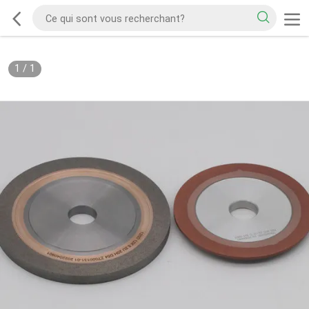
1
/
1