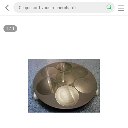
1
/
1