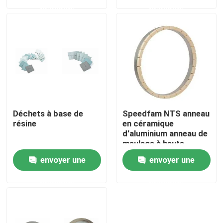
demande
demande
À propos de nous
Visite de l'usine
Contrôle de la qualité
Déchets à base de
Speedfam NTS anneau
Nous contacter
résine
en céramique
d'aluminium anneau de
meulage à haute
dureté
Demandez un devis
envoyer une
envoyer une
demande
demande
Abrasifs industriels
Abrasifs revêtus