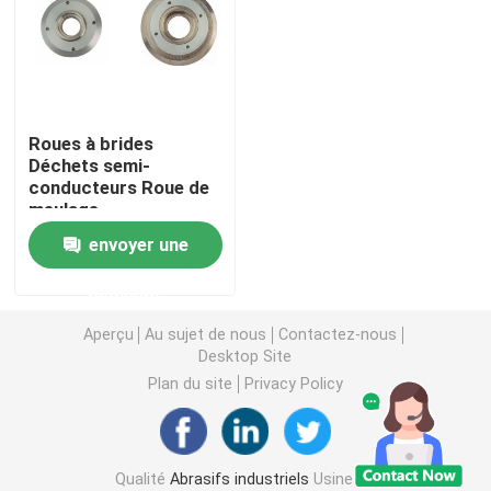
Abrasifs liés
Les roulements à billes à rouleaux
Roues à brides
Déchets semi-
conducteurs Roue de
Insertions d'outil au carbure
meulage
envoyer une
Abrasifs à liaison de résine
demande
Abrasifs liés au métal
Aperçu
Au sujet de nous
Contactez-nous
Desktop Site
Plan du site
Privacy Policy
Appareil de mesure de roulement
Abrasifs liés vitrifiés
Qualité
Abrasifs industriels
Usine De