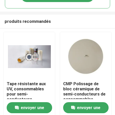
produits recommandés
À la maison
Tape résistante aux
CMP Polissage de
UV, consommables
bloc céramique de
pour semi-
semi-conducteurs de
Produits
conducteurs
consommables
ISO9001
envoyer une
envoyer une
Vidéos