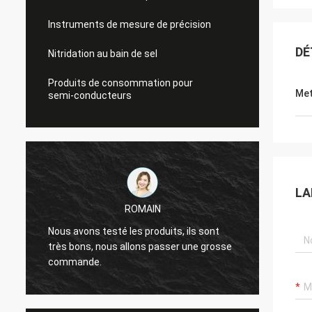
Instruments de mesure de précision
DÉ
Nitridation au bain de sel
Produits de consommation pour
Met
semi-conducteurs
LA
ROMAIN
La qua
Nous avons testé les produits, ils sont
sommes
très bons, nous allons passer une grosse
laquell
commande.
s
nous c
pendan
remerc