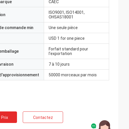
marque
CAEC
ISO9001, ISO14001,
ion
OHSAS18001
 de commande min
Une seule pièce
USD 1 for one piece
Forfait standard pour
'emballage
l'exportation
ivraison
7 à 10 jours
 d'approvisionnement
50000 morceaux par mois
 Prix
Contactez