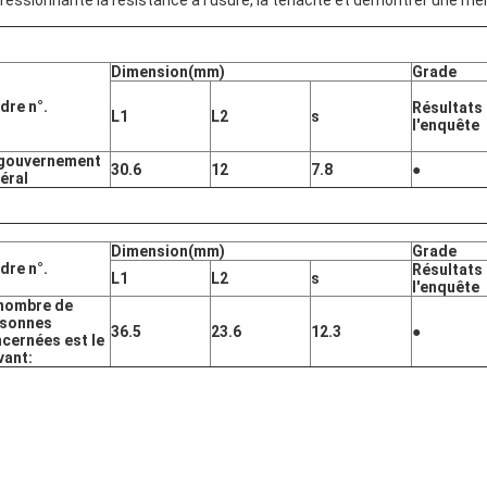
ressionnante la résistance à l'usure, la ténacité et démontrer une mei
Dimension
(mm)
Grade
rdre n°.
Résultats
L1
L2
s
l'enquête
 gouvernement
30.6
12
7.8
●
éral
Dimension
(mm)
Grade
rdre n°.
Résultats
L
1
L2
s
l'enquête
nombre de
rsonnes
36.5
23.6
12.3
●
cernées est le
vant: