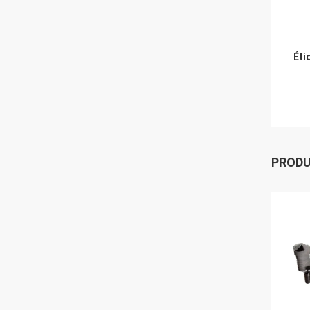
Éti
PROD