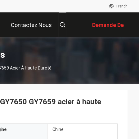
French
Contactez Nous
Demande De
Soumission
ts
Y7659 Acier À Haute Dureté
ts GY7650 GY7659 acier à haute
gine
Chine