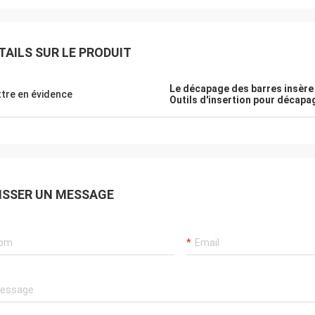
TAILS SUR LE PRODUIT
Le décapage des barres insère
tre en évidence
Outils d'insertion pour décapa
ISSER UN MESSAGE
Maria
lité est très bonne et stable. Nous
 satisfaits de l'équipe avec
e nous travaillons. J'espère que
ontinuerons à coopérer en affaires
t de nombreuses années. Je vous
ie.