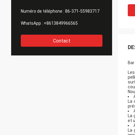
Numéro de téléphone :
86-371-55983717
WhatsApp :
+8613849966565
Contact
DE
Bar
Les
pel
sur
cou
Nou
La 
pré
La 
et 
La 