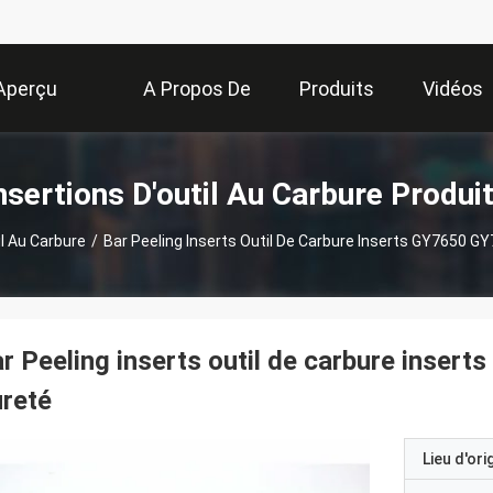
Aperçu
A Propos De
Produits
Vidéos
Nous
nsertions D'outil Au Carbure Produi
il Au Carbure
/
Bar Peeling Inserts Outil De Carbure Inserts GY7650 G
r Peeling inserts outil de carbure inser
reté
Lieu d'ori