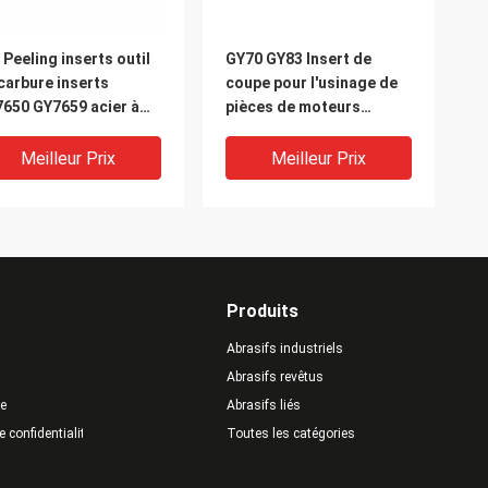
 Peeling inserts outil
GY70 GY83 Insert de
carbure inserts
coupe pour l'usinage de
650 GY7659 acier à
pièces de moteurs
te dureté
automobiles
Meilleur Prix
Meilleur Prix
Produits
Abrasifs industriels
Abrasifs revêtus
te
Abrasifs liés
e confidentialité
Toutes les catégories
3 GY87 GY03 Insert de
GY75 Outil de carbure