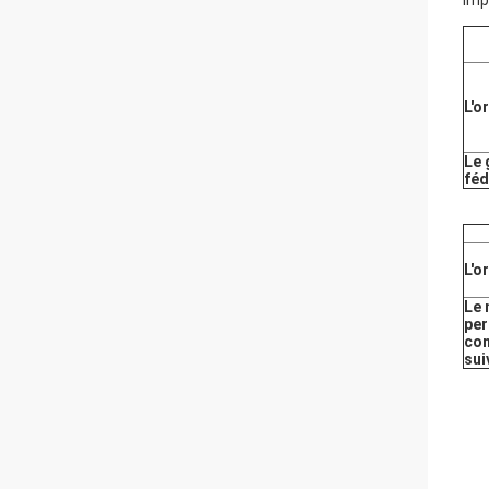
imp
L'o
Le
féd
L'o
Le 
pe
con
sui