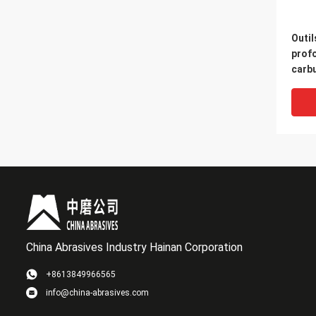
Outil
profo
carbu
de f
China Abrasives Industry Hainan Corporation
+8613849966565
info@china-abrasives.com
Inser