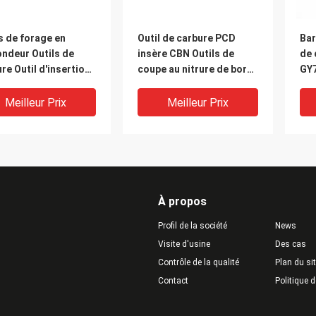
s de forage en
Outil de carbure PCD
Bar
ndeur Outils de
insère CBN Outils de
de 
re Outil d'insertion
coupe au nitrure de bore
GY7
orage de reaming
cubique
hau
Meilleur Prix
Meilleur Prix
À propos
Profil de la société
News
Visite d'usine
Des cas
Contrôle de la qualité
Plan du si
Contact
Politique d
t à fil métallique
0.5mm-3.5mm Largeur de
GY8