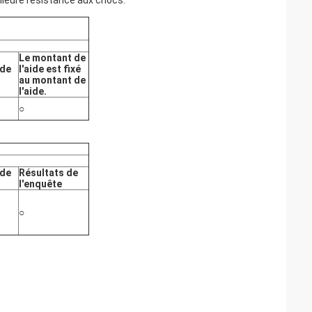
lleure résistance aux chocs.
Le montant de
 de
l'aide est fixé
au montant de
l'aide.
○
 de
Résultats de
l'enquête
○