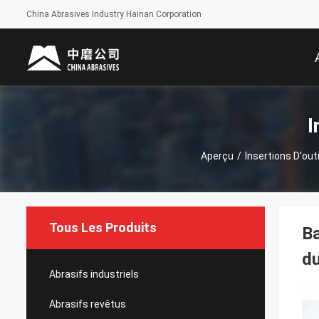
China Abrasives Industry Hainan Corporation
I
Aperçu
/
Insertions D'out
Tous Les Produits
Ba
du
Abrasifs industriels
Abrasifs revêtus