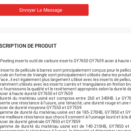
Envoyer Le Message
SCRIPTION DE PRODUIT
 Peeling inserts outil de carbure inserts GY7650 GY7659 acier à haute
 inserts de pellicule à barres sont principalement conçus pour le pellicu
licule en forme de triangle sont principalement utilisés dans les produ
face., il est également plus largement utilisé avec les inserts de pellic
ramment utilisés avec les inserts carrés et triangulaires en finition br
s fournissons la qualité et le revêtement appropriés selon la dureté de 
Acier à haute dureté GY7650 et GY7659
dureté du matériau usiné est comprise entre 260 et 340HB. Le GY76
sente une résistance à l'usure, une ténacité, une dureté rouge et une
Acier de dureté moyenne GY7550 et GY7559
gamme de dureté du matériau usiné est de 185-270HB, GY7850 et G
une meilleure résistance aux chocs.Il convient à l'usinage lourd et à l
Acier de dureté générale GY7850 et GY7859
gamme de dureté du matériau usiné est de 140-210HB, GY7850 et