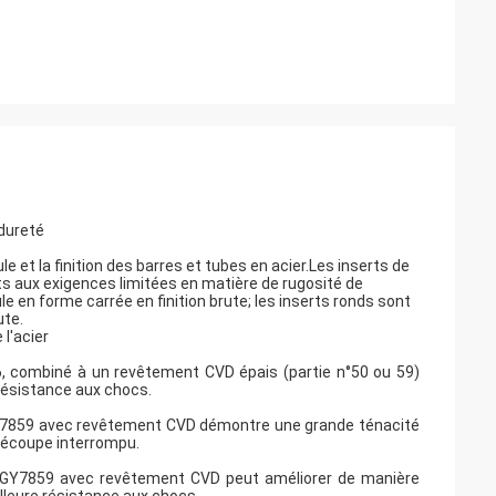
 dureté
le et la finition des barres et tubes en acier.Les inserts de
its aux exigences limitées en matière de rugosité de
ule en forme carrée en finition brute; les inserts ronds sont
ute.
l'acier
, combiné à un revêtement CVD épais (partie n°50 ou 59)
 résistance aux chocs.
Y7859 avec revêtement CVD démontre une grande ténacité
a découpe interrompu.
 GY7859 avec revêtement CVD peut améliorer de manière