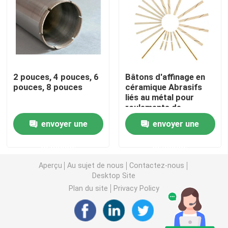
Abrasifs liés
Les roulements à billes à rouleaux
2 pouces, 4 pouces, 6
Bâtons d'affinage en
pouces, 8 pouces
céramique Abrasifs
Insertions d'outil au carbure
liés au métal pour
roulements de
réfrigération
Abrasifs à liaison de résine
envoyer une
envoyer une
demande
demande
Abrasifs liés au métal
Aperçu
Au sujet de nous
Contactez-nous
Desktop Site
Appareil de mesure de roulement
Plan du site
Privacy Policy
Abrasifs liés vitrifiés