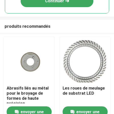
Continuer
produits recommandés
À la maison
Abrasifs liés au métal
Les roues de meulage
pour le broyage de
de substrat LED
Produits
formes de haute
précision
envoyer une
envoyer une
Vidéos