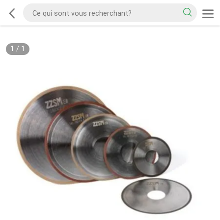
1
/
1