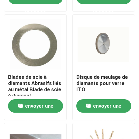
demande
demande
À propos de nous
Visite de l'usine
Contrôle de la qualité
Nous contacter
Blades de scie à
Disque de meulage de
diamants Abrasifs liés
diamants pour verre
au métal Blade de scie
ITO
à diamant
Demandez un devis
envoyer une
envoyer une
Abrasifs industriels
demande
demande
Abrasifs revêtus