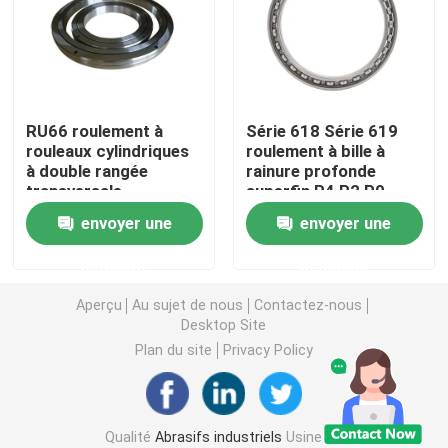
Abrasifs liés
Les roulements à billes à rouleaux
RU66 roulement à
Série 618 Série 619
rouleaux cylindriques
roulement à bille à
à double rangée
rainure profonde
Insertions d'outil au carbure
transversale
superfin P4 P2 P0
homologué CE SGS
envoyer une
envoyer une
Abrasifs à liaison de résine
demande
demande
Abrasifs liés au métal
Aperçu
Au sujet de nous
Contactez-nous
Desktop Site
Plan du site
Privacy Policy
Appareil de mesure de roulement
Abrasifs liés vitrifiés
Qualité
Abrasifs industriels
Usine De