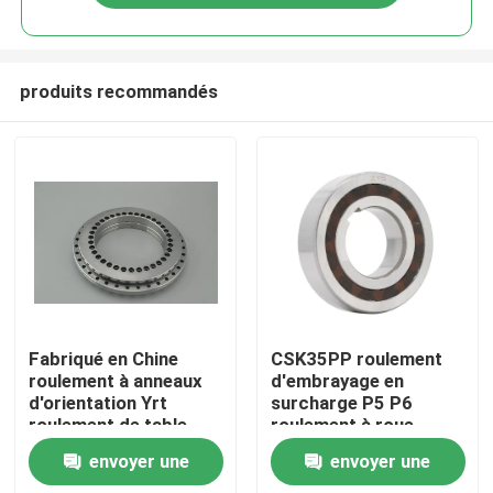
produits recommandés
À la maison
Fabriqué en Chine
CSK35PP roulement
roulement à anneaux
d'embrayage en
d'orientation Yrt
surcharge P5 P6
Produits
roulement de table
roulement à roue
rotative Yrt260 utilisé
unique
envoyer une
envoyer une
pour tourne-disque de
Vidéos
machine-outil