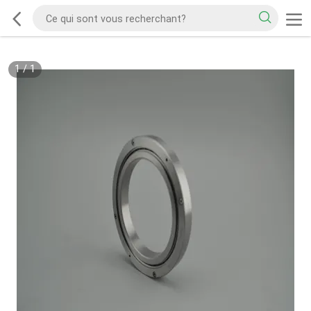
1
/
1