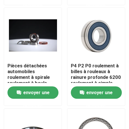
demande
demande
À propos de nous
Visite de l'usine
Contrôle de la qualité
Pièces détachées
P4 P2 P0 roulement à
Nous contacter
automobiles
billes à rouleaux à
roulement à spirale
rainure profonde 6200
roulement à boule
roulement à simple
angulaire de contact
rangée
Demandez un devis
envoyer une
envoyer une
scellé 70, 72, 718, 719
pour machines-outils
demande
demande
Sp
Abrasifs industriels
Abrasifs revêtus