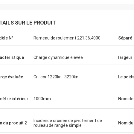
TAILS SUR LE PRODUIT
èle N°.
Rameau de roulement 221.36.4000
Séparé
actéristique
Charge dynamique élevée
largeur
rge évaluée
Cr : cor 1220kn : 3220kn
Le poid
Maria
lité est très bonne et stable. Nous
mètre intérieur
1000mm
Nom de 
 satisfaits de l'équipe avec
e nous travaillons. J'espère que
ontinuerons à coopérer en affaires
Incidence croisée de pivotement de
t de nombreuses années. Je vous
 du produit 2
Nom du 
rouleau de rangée simple
ie.