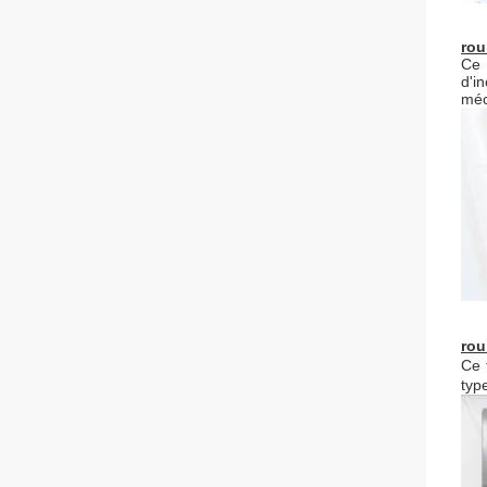
rou
Ce 
d'i
méc
rou
Ce 
typ