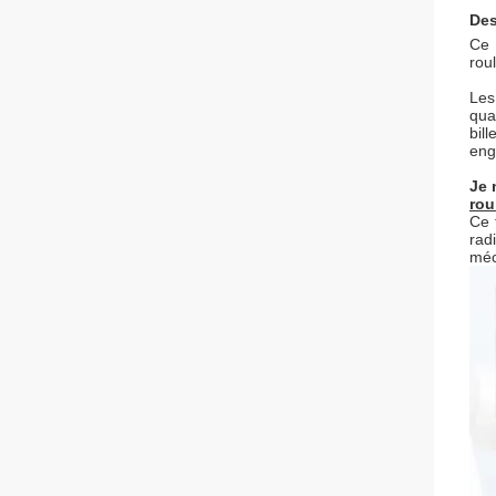
De
Ce 
rou
Les
qua
bil
eng
Je 
rou
Ce 
rad
méc