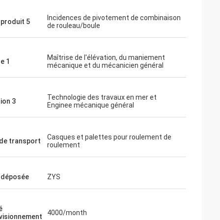
Incidences de pivotement de combinaison
produit 5
de rouleau/boule
Maîtrise de l'élévation, du maniement
e 1
mécanique et du mécanicien général
Technologie des travaux en mer et
ion 3
Enginee mécanique général
Casques et palettes pour roulement de
de transport
roulement
 déposée
ZYS
é
4000/month
visionnement