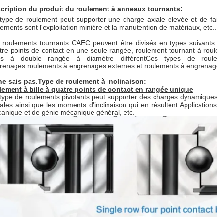
scription du produit du roulement à anneaux tournants:
type de roulement peut supporter une charge axiale élevée et de fai
lements sont l'exploitation minière et la manutention de matériaux, etc..
 roulements tournants CAEC peuvent être divisés en types suivants e
tre points de contact en une seule rangée, roulement tournant à rou
les à double rangée à diamètre différentCes types de roul
renages.roulements à engrenages externes et roulements à engrenage
ne sais pas.
Type de roulement à inclinaison:
lement à bille à quatre points de contact en rangée unique
type de roulements pivotants peut supporter des charges dynamiques 
iales ainsi que les moments d'inclinaison qui en résultent.Applicatio
anique et de génie mécanique général, etc.