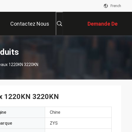
French
Contactez Nous
Demande De
Soumission
duits
leaux 1220KN 3220KN
aux 1220KN 3220KN
gine
Chine
marque
ZYS