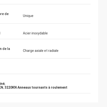
re de
Unique
s
l
Acier inoxydable
n de la
Charge axiale et radiale
iné
,
KN
,
3220KN Anneaux tournants à roulement