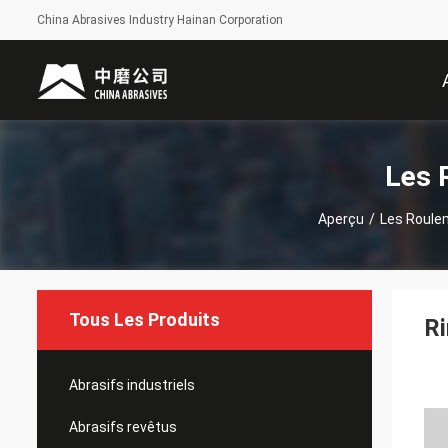
China Abrasives Industry Hainan Corporation
Les 
Aperçu
/
Les Roulem
Tous Les Produits
Ri
Abrasifs industriels
Abrasifs revêtus