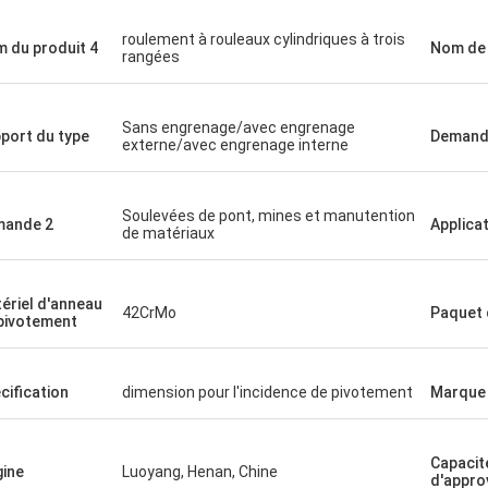
roulement à rouleaux cylindriques à trois
 du produit 4
Nom de 
rangées
Sans engrenage/avec engrenage
port du type
Demand
externe/avec engrenage interne
Soulevées de pont, mines et manutention
mande 2
Applicat
de matériaux
ériel d'anneau
42CrMo
Paquet 
pivotement
cification
dimension pour l'incidence de pivotement
Marque
Capacit
gine
Luoyang, Henan, Chine
d'appro