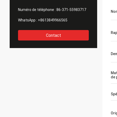
Numéro de téléphone :
86-371-55983717
Nom
WhatsApp :
+8613849966565
Rap
Contact
De
Mat
de 
Spé
Ori