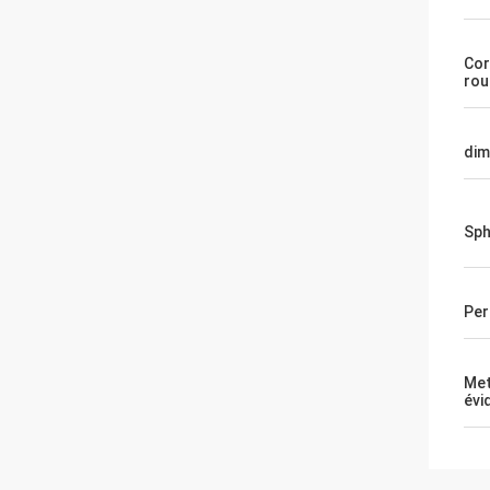
Cor
rou
dim
Sph
Per
Met
évi