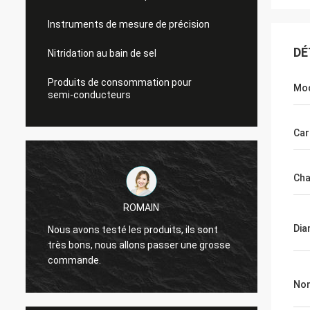
Instruments de mesure de précision
DÉ
Nitridation au bain de sel
Produits de consommation pour
Mod
semi-conducteurs
Car
Cha
ROMAIN
La qua
Dia
Nous avons testé les produits, ils sont
sommes
très bons, nous allons passer une grosse
laquell
commande.
s
nous c
pendan
Nom
remerc