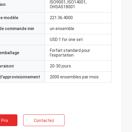
ISO9001, ISO14001,
ion
OHSAS18001
e modèle
221.36.4000
 de commande min
un ensemble
USD 1 for one set
Forfait standard pour
'emballage
l'exportation
ivraison
20-30 jours
 d'approvisionnement
2000 ensembles par mois
 Prix
Contactez