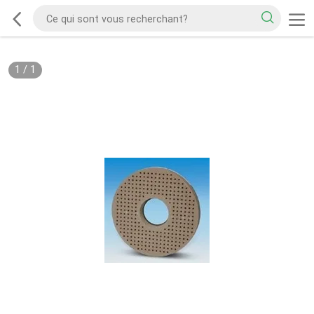
1
/
1