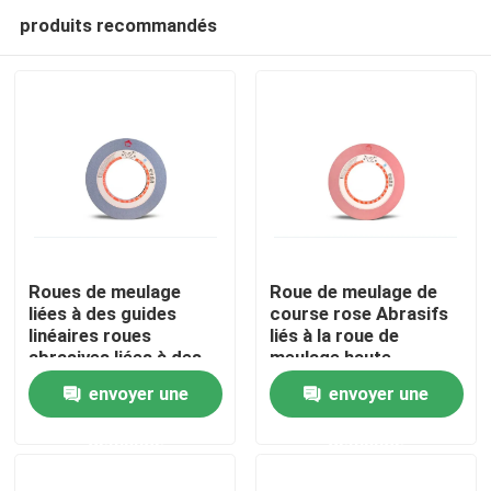
produits recommandés
Roues de meulage
Roue de meulage de
liées à des guides
course rose Abrasifs
linéaires roues
liés à la roue de
À la maison
abrasives liées à des
meulage haute
guides gris
précision
envoyer une
envoyer une
Produits
demande
demande
Vidéos