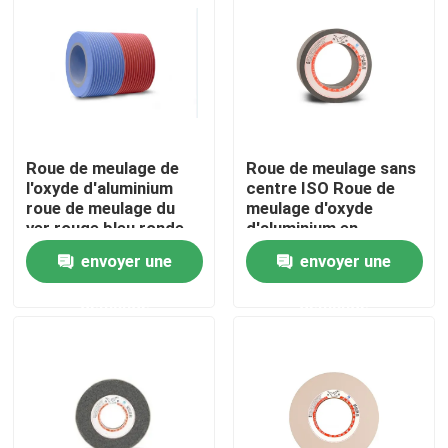
À propos de nous
Visite de l'usine
Roue de meulage de
Roue de meulage sans
Contrôle de la qualité
l'oxyde d'aluminium
centre ISO Roue de
roue de meulage du
meulage d'oxyde
ver rouge bleu ronde
d'aluminium en
Nous contacter
céramique
envoyer une
envoyer une
demande
demande
Demandez un devis
Abrasifs industriels
Abrasifs revêtus